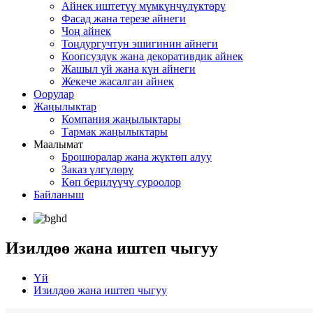
Айнек иштетүү мүмкүнчүлүктөрү
Фасад жана терезе айнеги
Чоң айнек
Тоңдургучтун эшигинин айнеги
Коопсуздук жана декоративдик айнек
Жашыл үй жана күн айнеги
Жекече жасалган айнек
Оорулар
Жаңылыктар
Компания жаңылыктары
Тармак жаңылыктары
Маалымат
Брошюралар жана жүктөп алуу
Заказ үлгүлөрү
Көп берилүүчү суроолор
Байланыш
Изилдөө жана иштеп чыгуу
Үй
Изилдөө жана иштеп чыгуу