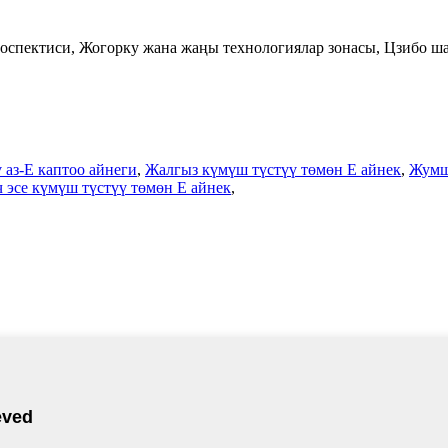
спектиси, Жогорку жана жаңы технологиялар зонасы, Цзибо ша
 аз-E каптоо айнеги
,
Жалгыз күмүш түстүү төмөн E айнек
,
Жумша
 эсе күмүш түстүү төмөн E айнек
,