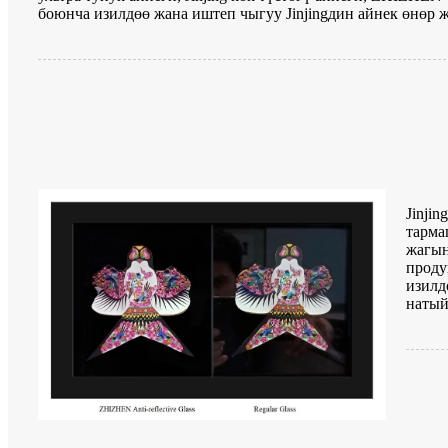
боюнча изилдөө жана иштеп чыгуу Jinjingдин айнек өнөр
Jinji
тарма
жагын
проду
изилд
натый