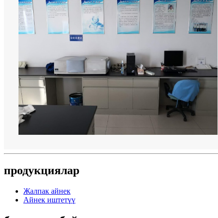
продукциялар
Жалпак айнек
Айнек иштетүү