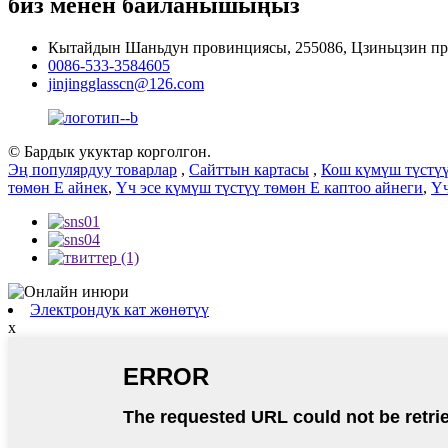
биз менен байланышыңыз
Кытайдын Шаньдун провинциясы, 255086, Цзиньцзин про
0086-533-3584605
jinjingglasscn@126.com
© Бардык укуктар корголгон.
Эң популярдуу товарлар
,
Сайттын картасы
,
Кош күмүш түстүү
төмөн E айнек
,
Үч эсе күмүш түстүү төмөн E каптоо айнеги
,
Үч
Электрондук кат жөнөтүү
x