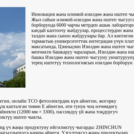
Инновация жана илимий-изилдөө жана иштеп чыгу
Жыл сайын илимий-изилдөө жана иштеп чыгууга 
борборунда 6000 чарчы метрден ашык лаборатори
кандай каптоочу жабдуулар, процесстердин жа
талдоо жана сыноо жабдуулары бар. Ал көптөгө
тармактык-университеттик интеграция үчүн плат
максатында, Цзиньцзин Изилдөө жана иштеп чыг
менчикти башкаруу чараларын, Изилдөө жана иш
башка Изилдөө жана иштеп чыгууну уюштурууну
терең иштетүү технологиясын изилдөө борборун 
йнегин, онлайн TCO фотоэлектрдик күн айнегин, жогорку
ш капталган төмөн E айнегин, өтө тунук чоң өлчөмдөгү
айнекти (12000 мм × 3300), пассивдүү үй жана тоңдургуч
ликтүү иштеп чыкты.
jing үч жаңы продуктуну ийгиликтүү чыгарды: ZHINCHUN
EN чагылдырууга каршы айнеги. Үзгүлтүксүз жаңы продуктылар