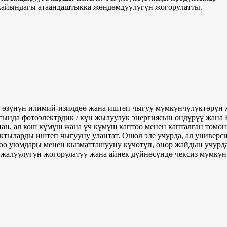
 жайындагы атаандаштыкка жөндөмдүүлүгүн жогорулатты.
ng өзүнүн илимий-изилдөө жана иштеп чыгуу мүмкүнчүлүктөрүн ж
гында фотоэлектрдик / күн жылуулук энергиясын өндүрүү жана
ан, ал кош күмүш жана үч күмүш каптоо менен капталган төмө
ктыларды иштеп чыгууну улантат. Ошол эле учурда, ал универс
өө уюмдары менен кызматташууну күчөтүп, өнөр жайдын учурд
жалуулугун жогорулатуу жана айнек дүйнөсүндө чексиз мүмкүнч