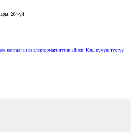
ары, 204-үй
к капталган аз электромагниттик айнек
,
Кош күмүш түстүү