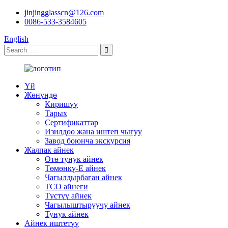
jinjingglasscn@126.com
0086-533-3584605
English
Үй
Жөнүндө
Киришүү
Тарых
Сертификаттар
Изилдөө жана иштеп чыгуу
Завод боюнча экскурсия
Жалпак айнек
Өтө тунук айнек
Төмөнкү-E айнек
Чагылдырбаган айнек
TCO айнеги
Түстүү айнек
Чагылыштыруучу айнек
Тунук айнек
Айнек иштетүү