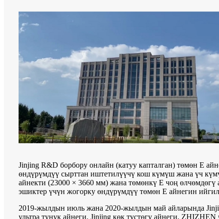
Jinjing R&D борбору онлайн (катуу капталган) төмөн E а
өндүрүмдүү сырттан иштетилүүчү кош күмүш жана үч күмү
айнекти (23000 × 3660 мм) жана төмөнкү E чоң өлчөмдөгү 
эшиктер үчүн жогорку өндүрүмдүү төмөн E айнегин ийги
2019-жылдын июль жана 2020-жылдын май айларында Jin
ультра тунук айнеги, Jinjing көк түстөгү айнеги, ZHIZH