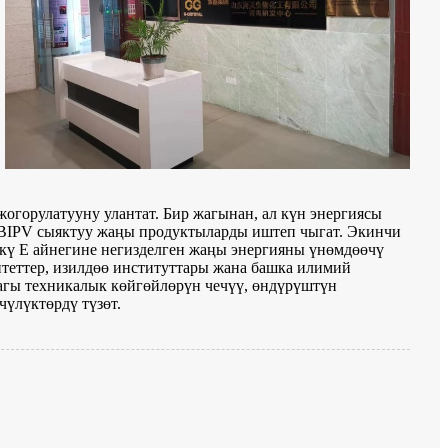
огорулатууну улантат. Бир жагынан, ал күн энергиясы
 BIPV сыяктуу жаңы продуктыларды иштеп чыгат. Экинчи
нкү E айнегине негизделген жаңы энергияны үнөмдөөчү
итеттер, изилдөө институттары жана башка илимий
агы техникалык көйгөйлөрүн чечүү, өндүрүштүн
үлүктөрдү түзөт.