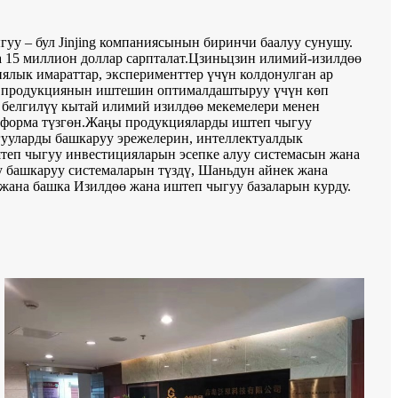
у – бул Jinjing компаниясынын биринчи баалуу сунушу.
15 миллион доллар сарпталат.
Цзиньцзин илимий-изилдөө
ялык имараттар, эксперименттер үчүн колдонулган ар
на продукциянын иштешин оптималдаштыруу үчүн көп
н белгилүү кытай илимий изилдөө мекемелери менен
форма түзгөн.
Жаңы продукцияларды иштеп чыгуу
ууларды башкаруу эрежелерин, интеллектуалдык
теп чыгуу инвестицияларын эсепке алуу системасын жана
 башкаруу системаларын түздү, Шаньдун айнек жана
жана башка Изилдөө жана иштеп чыгуу базаларын курду.